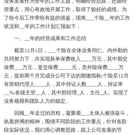
业务发展作为全年的工作主题，明确经营思路，把握经
营重点，用心有效地开展工作，取得了较好的成绩。为
了给今后工作带给有益的借鉴，现将___个险__年的工作
状况和__年的工作计划汇报如下：
一、__年的经营成果和工作总结
截至12月1日，___个险在全体业务同仁、内外勤的
共同努力下，共实现新单保费收入____万元，其中期交
保费___万元，趸交保费_____元，意外险保费____万
元，提前两个月完成分公司下达的期缴指标;个险至12月
有营销代理人____人，其中持证人数____人，持证率
__%;各级主管__人，其中部经理_人，主任_人。实现了
业务规模和团队人力的稳定。
回顾__年走过的历程，凝聚着___太保人顽强奋斗，
执着拼搏的精神，围绕不同阶段的工作重点，针对各阶
段实际状况，我们用心调整思路，跟上公司发展的节