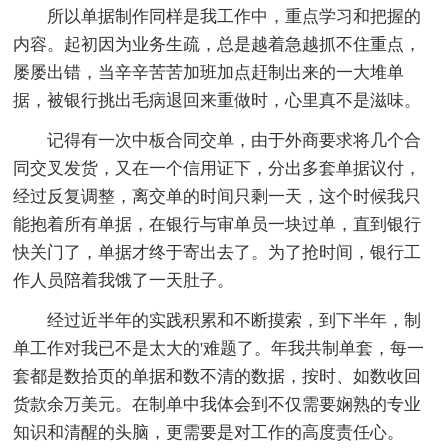
所以单据制作同样是我工作中，重点学习和把握的
内容。起初因为业务生疏，总是越着急越抓不住重点，
屡屡出错，当辛辛苦苦加班加点赶制出来的一大堆单
据，被银行挑出毛病退回来重做时，心里真不是滋味。
记得有一次中板合同交单，由于外商要求将几个合
同交叉发货，又在一个信用证下，分出多套单据议付，
经过反复调整，离交单的时间只剩一天，这个时候我只
能抱着所有单据，在银行与审单员一块过单，直到银行
快关门了，单据才终于寄出去了。为了抢时间，银行工
作人员陪着我饿了一天肚子。
经过近半年的实践积累和不断摸索，到下半年，制
单工作对我已不是太大的'难题了。年我共制单套，每一
套都是数拾页的单据和数不清的数据，按时、如数收回
货款余万美元。在制单中我体会到不仅需要娴熟的专业
知识和清醒的头脑，更需要是对工作的高度责任心。