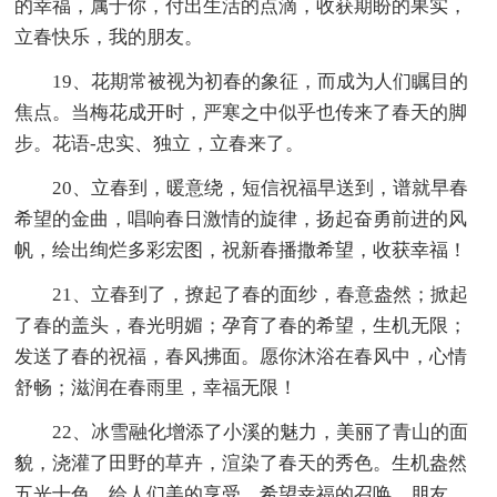
的幸福，属于你，付出生活的点滴，收获期盼的果实，
立春快乐，我的朋友。
19、花期常被视为初春的象征，而成为人们瞩目的
焦点。当梅花成开时，严寒之中似乎也传来了春天的脚
步。花语-忠实、独立，立春来了。
20、立春到，暖意绕，短信祝福早送到，谱就早春
希望的金曲，唱响春日激情的旋律，扬起奋勇前进的风
帆，绘出绚烂多彩宏图，祝新春播撒希望，收获幸福！
21、立春到了，撩起了春的面纱，春意盎然；掀起
了春的盖头，春光明媚；孕育了春的希望，生机无限；
发送了春的祝福，春风拂面。愿你沐浴在春风中，心情
舒畅；滋润在春雨里，幸福无限！
22、冰雪融化增添了小溪的魅力，美丽了青山的面
貌，浇灌了田野的草卉，渲染了春天的秀色。生机盎然
五光十色，给人们美的享受，希望幸福的召唤。朋友，