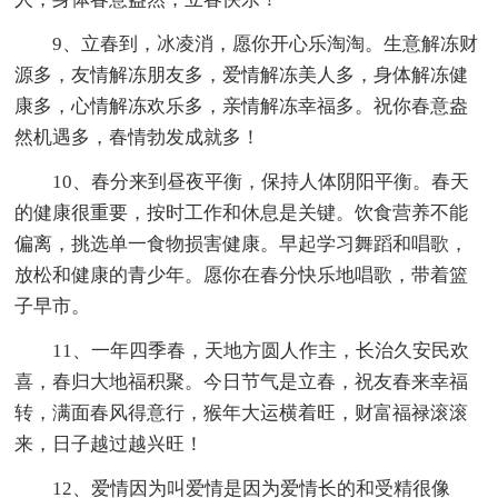
9、立春到，冰凌消，愿你开心乐淘淘。生意解冻财
源多，友情解冻朋友多，爱情解冻美人多，身体解冻健
康多，心情解冻欢乐多，亲情解冻幸福多。祝你春意盎
然机遇多，春情勃发成就多！
10、春分来到昼夜平衡，保持人体阴阳平衡。春天
的健康很重要，按时工作和休息是关键。饮食营养不能
偏离，挑选单一食物损害健康。早起学习舞蹈和唱歌，
放松和健康的青少年。愿你在春分快乐地唱歌，带着篮
子早市。
11、一年四季春，天地方圆人作主，长治久安民欢
喜，春归大地福积聚。今日节气是立春，祝友春来幸福
转，满面春风得意行，猴年大运横着旺，财富福禄滚滚
来，日子越过越兴旺！
12、爱情因为叫爱情是因为爱情长的和受精很像