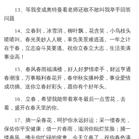
13、等我变成奥特曼看老师还敢不敢叫我举手回答
问题
14、立春到，冰雪消，柳叶飘，花含笑，小鸟枝头
喳喳叫。春光美妙人人晓，辜负美景难逍遥。一年之计
在于春，立志奋斗莫要逃。祝你立春立大志，生活美满
事业高！
15、春风春雨福满楼，好人好梦情牵手，财运亨通
春潮涨，万事顺利春花开，春华秋实播种爱，事业爱情
成功摘。送你立春好彩头，愿你有个好年头。
16、立春，希望我能带着寒冬最后一点雪花，去
看，盛开在春天里的你。
17、摘一朵春花，呵护你永远好运；采一缕春光，
保佑你平安健康；借一片春雨，滋润你灿烂笑脸；捕一
缕春风，拂去你忙碌的疲惫。今天立春了，祝你春色满