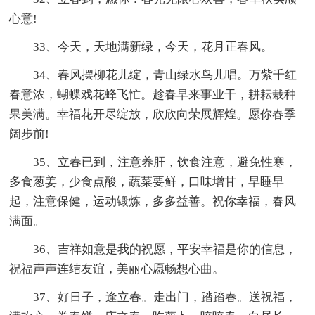
心意!
33、今天，天地满新绿，今天，花月正春风。
34、春风摆柳花儿绽，青山绿水鸟儿唱。万紫千红
春意浓，蝴蝶戏花蜂飞忙。趁春早来事业干，耕耘栽种
果美满。幸福花开尽绽放，欣欣向荣展辉煌。愿你春季
阔步前!
35、立春已到，注意养肝，饮食注意，避免性寒，
多食葱姜，少食点酸，蔬菜要鲜，口味增甘，早睡早
起，注意保健，运动锻炼，多多益善。祝你幸福，春风
满面。
36、吉祥如意是我的祝愿，平安幸福是你的信息，
祝福声声连结友谊，美丽心愿畅想心曲。
37、好日子，逢立春。走出门，踏踏春。送祝福，