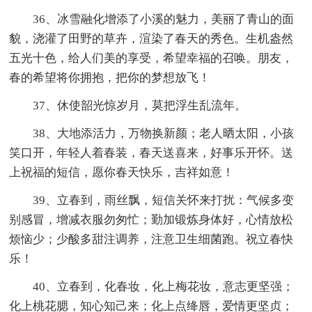
36、冰雪融化增添了小溪的魅力，美丽了青山的面
貌，浇灌了田野的草卉，渲染了春天的秀色。生机盎然
五光十色，给人们美的享受，希望幸福的召唤。朋友，
春的希望将你拥抱，把你的梦想放飞！
37、休使韶光惊岁月，莫把浮生乱流年。
38、大地添活力，万物换新颜；老人晒太阳，小孩
笑口开，年轻人着春装，春天送喜来，好事乐开怀。送
上祝福的短信，愿你春天快乐，吉祥如意！
39、立春到，雨丝飘，短信关怀来打扰：气候多变
别感冒，增减衣服勿匆忙；勤加锻炼身体好，心情放松
烦恼少；少酸多甜注调养，注意卫生细菌跑。祝立春快
乐！
40、立春到，化春妆，化上梅花妆，意志更坚强；
化上桃花腮，知心知己来；化上点绛唇，爱情更坚贞；