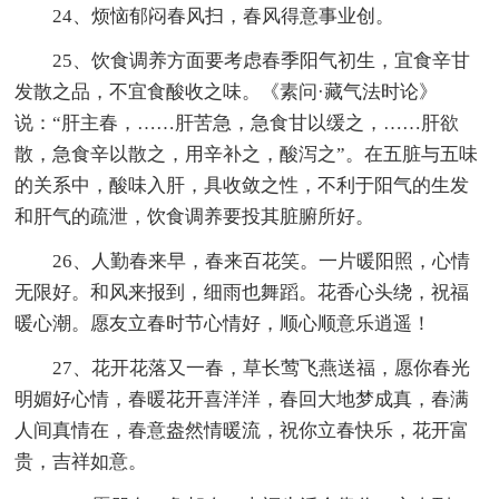
24、烦恼郁闷春风扫，春风得意事业创。
25、饮食调养方面要考虑春季阳气初生，宜食辛甘
发散之品，不宜食酸收之味。《素问·藏气法时论》
说：“肝主春，……肝苦急，急食甘以缓之，……肝欲
散，急食辛以散之，用辛补之，酸泻之”。在五脏与五味
的关系中，酸味入肝，具收敛之性，不利于阳气的生发
和肝气的疏泄，饮食调养要投其脏腑所好。
26、人勤春来早，春来百花笑。一片暖阳照，心情
无限好。和风来报到，细雨也舞蹈。花香心头绕，祝福
暖心潮。愿友立春时节心情好，顺心顺意乐逍遥！
27、花开花落又一春，草长莺飞燕送福，愿你春光
明媚好心情，春暖花开喜洋洋，春回大地梦成真，春满
人间真情在，春意盎然情暖流，祝你立春快乐，花开富
贵，吉祥如意。