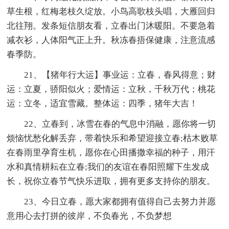
草生根，红梅老枝久绽放。小鸟高歌枝头唱，大雁回归
北往翔。发条短信朋友看，立春出门沐暖阳。不要急着
减衣衫，人体阳气正上升。秋冻春捂保健康，注意流感
春季防。
21、【猪年行大运】事业运：立春，春风得意；财
运：立夏，骄阳似火；爱情运：立秋，千秋万代；桃花
运：立冬，适宜雪藏。整体运：四季，猪年大吉！
22、立春到，冰雪在春的气息中消融，愿你将一切
烦恼忧愁化解丢弃，带着快乐和希望迎接立春;枯木败草
在春雨里孕育生机，愿你在心田播撒幸福的种子，用汗
水和真情耕耘在立春;我们的友谊在春阳照耀下生发成
长，祝你立春节气快乐进取，拥有更多支持你的朋友。
23、今日立春，愿大家都拥有值得自己去努力并愿
意用心去打拼的彼岸，不负春光，不负梦想