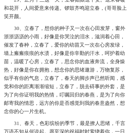
和花开，人间爱意来传递。锣鼓齐鸣迎立春，(哥哥脸上
笑开颜。
30、立春了，想你的种子又一次在心田发芽，窗外
浙浙沥沥的小雨，好像是你哭泣的泪水，滋润着心田，
催发了春种，立春了，爱你的幼苗又一次在心房发绿，
墙上瘢瘢痕痕的水渍，好像是你辛勤的汗水，呵护着幼
苗，温暖了心房，立春了，思念你的血液奔流，全身燥
热，好像是你在拥抱，想念你的思绪遨游，万物复苏，
似乎有你的气息，立春了，春天的脚步声已然听闻，感
觉和你的距离渐渐缩短，立春了，脱去碍事的外套，是
为了向你证明我的热情，叮嘱回归的春燕，是为了向你
邮寄我的情思，远方的你是否感觉到我的春意盎然，想
念你的心一片生机。
31、春天，色彩缤纷的季节，最是撩人思绪，千言
万语不知从何说起。愿至深的祝福时时萦绕着你，一日