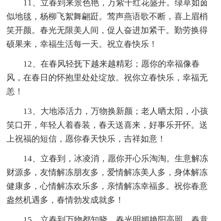
11、立春到来景色艳，万紫千红花盛开。绿草如茵
似地毯，杨柳飞絮舞翩跹。莺声燕语歌不断，喜上眉梢
笑开颜。春光无限美人间，促人奋进加紧干。勤劳换得
硕果来，幸福生活每一天。祝立春快乐！
12、在春风轻抚下越来越精彩；愿你的幸福像春
风，在春日的怀抱里处处绽放。祝你立春快乐，幸福无
恙！
13、大地添活力，万物换新颜；老人晒太阳，小孩
笑口开，年轻人着春装，春天送喜来，好事乐开怀。送
上祝福的短信，愿你春天快乐，吉祥如意！
14、立春到，冰凌消，愿你开心乐淘淘。生意解冻
财源多，友情解冻朋友多，爱情解冻美人多，身体解冻
健康多，心情解冻欢乐多，亲情解冻幸福多。祝你春意
盎然机遇多，春情勃发成就多！
15、立春到万物都知晓，春光明媚艳阳高照，春意