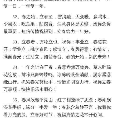
复一日，一年复一年。
32、春之始，立春至，雪消融，天变暖。多喝水，
少减衣，吃瓜果，防感冒。注意身体是关键，想你念你
最重要，短信传情祝福到，立春给力一年好。
33、立春者，万物立也。祝你：事业立，春暖花
开；学业立，桃李春风；感情立，春风得意；心情立，
满面春光；生活立，如登春台。春的开始，新的未来！
34、一年之计在于春，春意盎然万物兴。草木吐绿
花绽放，莺啼燕舞蜂蝶鸣。冰冻转眼全消融，溪水潺潺
绕山行。抓紧春光莫松手，珍惜光阴奋力行。祝你立春
万事顺，快快乐乐永顺心！
35、春风吹皱平湖面，红了相逢绿了思念；春雨飘
湿花手绢，缘分一半爱一半；春花含羞静不言，你看你
看月亮的脸。立春好时节，祝福真情之花常开心间。