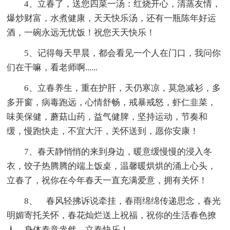
4、立春了，送您四菜一汤：红烧开心，清蒸友情，
爆炒财富，水煮健康，天天快乐汤，还有一瓶陈年好运
酒，一碗永远无忧饭！祝您天天快乐！
5、记得每天早晨，都会看见一个人在门口，我问你
们在干嘛，看老师啊......
6、立春养生，重在护肝，天仍寒凉，莫急减衫，多
多开窗，病毒跑远，心情舒畅，戒暴戒怒，虾仁韭菜，
味美保健，蘑菇山药，益气健脾，坚持运动，节奏和
缓，慢跑快走，不宜大汗，关怀送到，愿你安康！
7、春天静悄悄的来到身边，暖意缓慢慢的浸入冬
衣，饺子热腾腾的端上饭桌，温馨暖烘烘的涌上心头，
立春了，祝你在今年春天一直充满爱意，拥有关怀！
8、 春风轻拂诉说牵挂，春雨绵绵传递思念，春光
明媚寄托关怀，春花灿烂送上祝福，祝你的生活春色撩
人，身体春意盎然，立春快乐！