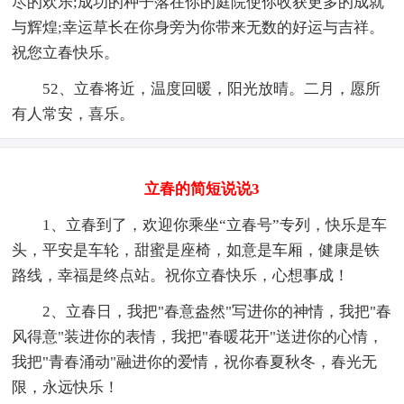
尽的欢乐;成功的种子落在你的庭院使你收获更多的成就
与辉煌;幸运草长在你身旁为你带来无数的好运与吉祥。
祝您立春快乐。
52、立春将近，温度回暖，阳光放晴。二月，愿所
有人常安，喜乐。
立春的简短说说3
1、立春到了，欢迎你乘坐“立春号”专列，快乐是车
头，平安是车轮，甜蜜是座椅，如意是车厢，健康是铁
路线，幸福是终点站。祝你立春快乐，心想事成！
2、立春日，我把"春意盎然"写进你的神情，我把"春
风得意"装进你的表情，我把"春暖花开"送进你的心情，
我把"青春涌动"融进你的爱情，祝你春夏秋冬，春光无
限，永远快乐！