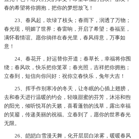
春的希望将你拥抱，把你的梦想放飞！
23、春风起，吹绿了枝头；春雨下，润透了万物；
春光现，明媚了世界；春雷响，开启了希望；春福至，
满怀着情谊。愿你徜徉在春光里，春风得意，万事如
意！
24、春花开，好运替你开道；春草长，幸福将你围
绕；春风吹，快乐把你笼罩；春光照，吉祥把你拥抱；
立春到，短信向你问好：祝你立春快乐，兔年大吉！
25、挥手作别寒冷的冬天，让冬眠的心插上翅膀，
去和春天进行温暖的约会，轻嗅甜蜜的芬芳，沐浴和煦
的阳光，倾听悦耳的天籁，喜看蓬勃的浅草，露出幸福
的笑靥，传递美丽的祝福。立春到了，愿你的世界春光
无限。
26、皑皑白雪漫天舞，化开层层白浓雾，暖暖春风