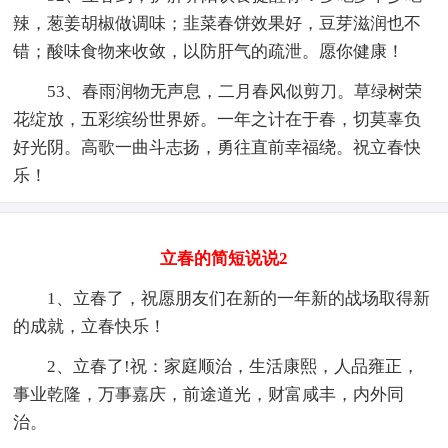
辣，葱姜胡椒做调味；韭菜春饼效果好，豆芽滋润也不
错；酸味食物来收敛，以防肝气的疏泄。愿你健康！
53、春雨润物无声息，二月春风似剪刀。草绿树荣
花绽放，五彩缤纷世界娇。一年之计在于春，切莫辜负
好光阴。高歌一曲斗志扬，勇往直前幸福绕。祝立春快
乐！
立春的简短说说2
1、立春了，祝愿朋友们在新的一年新的战场取得新
的成就，立春快乐！
2、立春了!祝：家庭顺治，生活康熙，人品雍正，
事业乾隆，万事嘉庆，前途道光，财富咸丰，内外同
治。