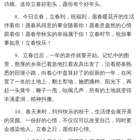
功摘。送你立春好彩头，愿你有个好年头。
8、今日立春，立春到，祝福到，愿春暖花开的生活
伴着你！愿春风得意的事业随着你！愿春意盎然的心情
跟着你！愿春华秋实的幸福属于你！立春时节，祝你事
事如意！立春快乐！
9、立春过后，一年的农作就要开始。记忆中的图
景，憨厚的乡亲已着急地扛着农具出发了，沿着那条熟
悉的田埂小路，向着心中盘算好了的崭新的一年，在闲
置了一冬的土地上，翻土犁地，施肥播种。阳光下，再
赶一头黄牛，鞭子一甩，吆喝几声，所有的土地就变得
丰满柔润，精神抖擞。
10、春天来时，抖抖快乐的枝干，生活便会展开美
的笑颜。一份好的心情，不仅仅可以改变自己，同时更
会感染他人。立春之日，愿你好心情。