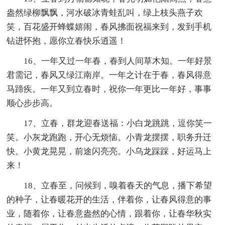
盎然绿柳飘飘，河水破冰青蛙乱叫，绿上枝头燕子欢
笑，百花盛开蜂蝶嬉闹，春风拂面祝福来到，发到手机
钻进怀抱，愿你立春快乐逍遥！
16、一年又过一年春，春到人间草木知。一年好景
君需记，春风又绿江南岸。一年之计在于春，春风得意
马蹄疾。一年又到立春时，祝你一年更比一年好，事事
顺心步步高。
17、立春，群龙迎春送福：小白龙跳跳，逗你笑一
笑。小灰龙跑跑，开心无烦恼。小青龙摆摆，职务升迁
快。小黄龙晃晃，前途闪亮亮。小乌龙踩踩，好运马上
来！
18、立春至，问候到，嗅着春天的气息，播下希望
的种子，让春暖花开的生活，伴着你，让春风得意的事
业，随着你，让春意盎然的心情，跟着你，让春华秋实