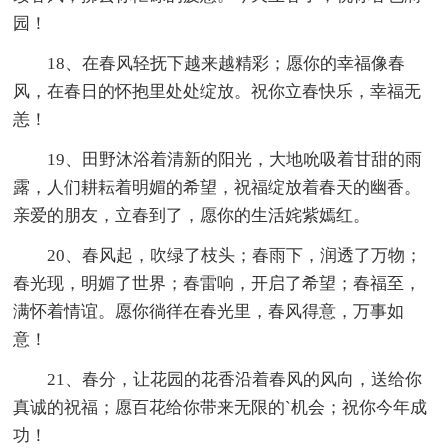
园！
18、在春风轻抚下越来越精彩；愿你的幸福像春
风，在春日的怀抱里处处绽放。祝你立春快乐，幸福无
恙！
19、田野沐浴着清新的阳光，大地吮吸着甘甜的雨
露，人们耕耘着明媚的希望，祝福绽放着春天的幽香。
亲爱的朋友，立春到了，愿你的生活姹紫嫣红。
20、春风起，吹绿了枝头；春雨下，润透了万物；
春光现，明媚了世界；春雷响，开启了希望；春福至，
满怀着情谊。愿你徜徉在春光里，春风得意，万事如
意！
21、春分，让花园的花香沿着春风的风向，送给你
真诚的祝福；愿百花给你带来无限的`机会；祝你今年成
功！