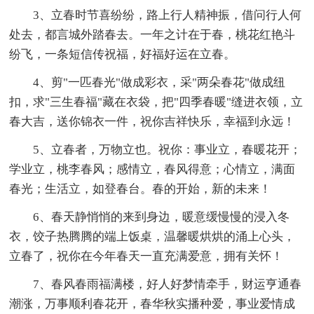
3、立春时节喜纷纷，路上行人精神振，借问行人何
处去，都言城外踏春去。一年之计在于春，桃花红艳斗
纷飞，一条短信传祝福，好福好运在立春。
4、剪"一匹春光"做成彩衣，采"两朵春花"做成纽
扣，求"三生春福"藏在衣袋，把"四季春暖"缝进衣领，立
春大吉，送你锦衣一件，祝你吉祥快乐，幸福到永远！
5、立春者，万物立也。祝你：事业立，春暖花开；
学业立，桃李春风；感情立，春风得意；心情立，满面
春光；生活立，如登春台。春的开始，新的未来！
6、春天静悄悄的来到身边，暖意缓慢慢的浸入冬
衣，饺子热腾腾的端上饭桌，温馨暖烘烘的涌上心头，
立春了，祝你在今年春天一直充满爱意，拥有关怀！
7、春风春雨福满楼，好人好梦情牵手，财运亨通春
潮涨，万事顺利春花开，春华秋实播种爱，事业爱情成