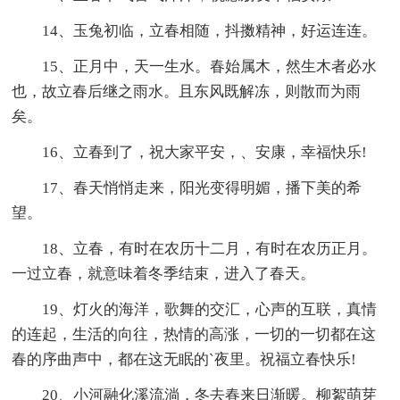
14、玉兔初临，立春相随，抖擞精神，好运连连。
15、正月中，天一生水。春始属木，然生木者必水
也，故立春后继之雨水。且东风既解冻，则散而为雨
矣。
16、立春到了，祝大家平安，、安康，幸福快乐!
17、春天悄悄走来，阳光变得明媚，播下美的希
望。
18、立春，有时在农历十二月，有时在农历正月。
一过立春，就意味着冬季结束，进入了春天。
19、灯火的海洋，歌舞的交汇，心声的互联，真情
的连起，生活的向往，热情的高涨，一切的一切都在这
春的序曲声中，都在这无眠的`夜里。祝福立春快乐!
20、小河融化溪流淌，冬去春来日渐暖。柳絮萌芽