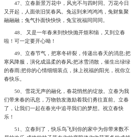
47、立春新景万花中，风光不与四时同。万花今日
又开起，人面依旧笑春风。兔运到来鸿鸿鸿，兔财集聚
融融融；兔气扑面快快快，兔宝祝福同同同。
48、 又是一年春来到快快抛开烦和恼，又到立春
啦！可一定要开心呦！
49、立春节气，把寒冬碎裂，传递出春天的消息;把
寒风降服，演化成温柔的春风;把冰雪消散，催生出绿绿
的春雨;把你的心情细细装点，抹上祝福的阳光，祝你立
春快乐。
50、雪花无声的融化，春花悄然的绽放。立春为我
们带来春的讯息，万物勃发激励着我们勇往直前。立春
了，让我们一起在春光中追寻我们的梦想。祝立春快
乐！
51、立春到了，快乐鸟飞到你的家中为你带来数不