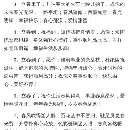
3、立春来了，开往春天的火车已经开始了。愿你的
未来春光无限，一路平坦；春风骄傲，百事如意；春光
明媚，幸福快乐；春心荡漾，爱情甜蜜！
4、立春到，祝福到，短信我把真情表，愿你：烦恼
忧愁都甩掉，身体强壮心情好，事业顺利薪水高，吉祥
如意乐逍遥，幸福生活步步高!
5、立春到了，愿你：修剪事业的杂乱枝，杜绝困扰
滋生；施下追求的原肥料，增强坚持雄心；晒死阻难的
病虫菌，获得顺利高升；祝你立春事业顺心，快乐由
心，美好不停！
6、立春了，祝你生活春风得意，事业春意昂然，爱
情春暖花开，年年春光明媚，岁岁春色满园！
7、春风吹得游人醉，百花丛中不愿归。驻足屏息春
光费，芳香扑鼻心花放。色彩斑斓迷人眼，春意盎然暖