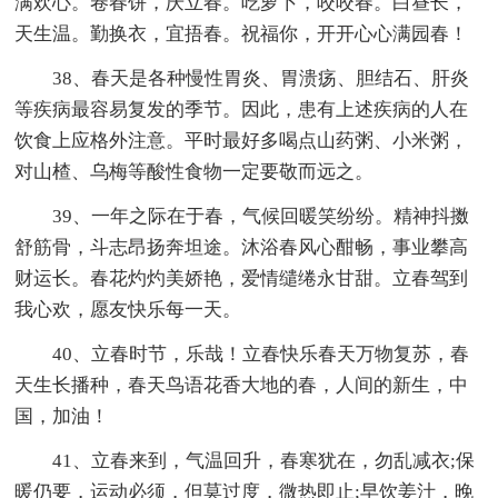
满欢心。卷春饼，庆立春。吃萝卜，咬咬春。白昼长，
天生温。勤换衣，宜捂春。祝福你，开开心心满园春！
38、春天是各种慢性胃炎、胃溃疡、胆结石、肝炎
等疾病最容易复发的季节。因此，患有上述疾病的人在
饮食上应格外注意。平时最好多喝点山药粥、小米粥，
对山楂、乌梅等酸性食物一定要敬而远之。
39、一年之际在于春，气候回暖笑纷纷。精神抖擞
舒筋骨，斗志昂扬奔坦途。沐浴春风心酣畅，事业攀高
财运长。春花灼灼美娇艳，爱情缱绻永甘甜。立春驾到
我心欢，愿友快乐每一天。
40、立春时节，乐哉！立春快乐春天万物复苏，春
天生长播种，春天鸟语花香大地的春，人间的新生，中
国，加油！
41、立春来到，气温回升，春寒犹在，勿乱减衣;保
暖仍要，运动必须，但莫过度，微热即止;早饮姜汁，晚