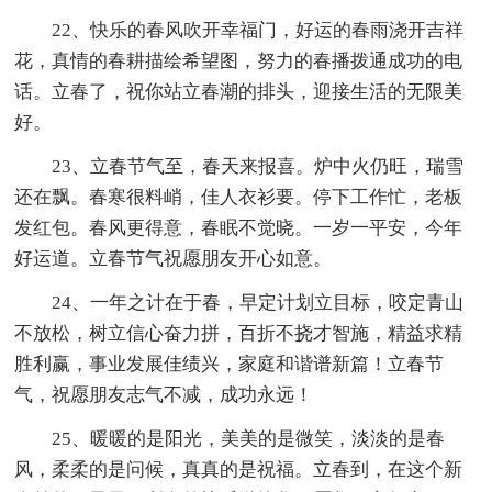
22、快乐的春风吹开幸福门，好运的春雨浇开吉祥
花，真情的春耕描绘希望图，努力的春播拨通成功的电
话。立春了，祝你站立春潮的排头，迎接生活的无限美
好。
23、立春节气至，春天来报喜。炉中火仍旺，瑞雪
还在飘。春寒很料峭，佳人衣衫要。停下工作忙，老板
发红包。春风更得意，春眠不觉晓。一岁一平安，今年
好运道。立春节气祝愿朋友开心如意。
24、一年之计在于春，早定计划立目标，咬定青山
不放松，树立信心奋力拼，百折不挠才智施，精益求精
胜利赢，事业发展佳绩兴，家庭和谐谱新篇！立春节
气，祝愿朋友志气不减，成功永远！
25、暖暖的是阳光，美美的是微笑，淡淡的是春
风，柔柔的是问候，真真的是祝福。立春到，在这个新