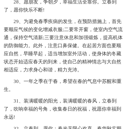
28、愿朋友，争朝夕，幸福生活全靠你。立春到
了，愿你快乐不断!
29、为避免春季疾病的发生，在预防措施上，首先
要顺应气候的变化增减衣服;二要常开窗，使室内空气流
通，保持空气清新;三要注意休息和加强锻炼，提高机体
的防御能力。此外，注意口鼻保健。在起居方面也要顺
应自然，早睡早起，适当增加室外活动，使身体的冬藏
状态开始适应春天的到来，使自己的精神情志与大自然
相适应，力求身心和谐，精力充沛。
30、一年之季在于春，希望在春的气息中苏醒和重
生。
31、装满暖暖的阳光，装满暖暖的春风，立春到
了，吹响幸福的号角，收集春日的祝福，祝愿你幸福到
永远!
32、立春到，愿你：春光无限心欢喜，春华秋实顺