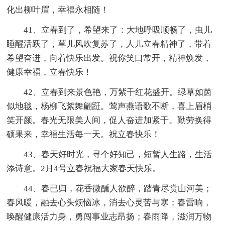
化出柳叶眉，幸福永相随！
41、立春到了，希望来了：大地呼吸顺畅了，虫儿
睡醒活跃了，草儿风吹复苏了，人儿立春精神了，带着
希望奋进，向着快乐出发。祝你笑口常开，精神焕发，
健康幸福，立春快乐！
42、立春到来景色艳，万紫千红花盛开。绿草如茵
似地毯，杨柳飞絮舞翩跹。莺声燕语歌不断，喜上眉梢
笑开颜。春光无限美人间，促人奋进加紧干。勤劳换得
硕果来，幸福生活每一天。祝立春快乐！
43、春天好时光，寻个好知己，短暂人生路，生活
添诗意。2月4号立春祝福大家春天快乐。
44、春已归，花香微醺人欲醉，踏青尽赏山河美；
春风暖，融去心头烦恼冰，消去心灵苦与寒；春雷响，
唤醒健康活力身，勇闯事业志昂扬；春雨降，滋润万物