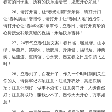
春前的日子里，所有的快乐送给您，愿您开心如意！
26、请打开窗，让“春光明媚”亲亲你，请打开门
让“春风满面”陪陪你，请打开手让“春回大地”抱抱你，
请打开心让“春华秋实”罩罩你，立春日，请打开真挚的
心房接受我最真诚的祝福：永远快乐吉祥！
27、24节气立春创意文案1. 春日临，暖意馨。山水
绿，早燕归。笑容灿，腰肢展。身康健，福绵延。神奕
奕，运连连。重情谊，心永安。愿立春之日是你鹏飞之
时！
28、立春到了，百花开了，作为一个时时刻刻关注
你的人，请你牢记四项注意：注意穿衣妙，莫把疾病
招；注意计划好，做事不烦恼；注意笑口开，人缘自然
好；注意莫取巧，赚钱少不了。愿你天天开心，万事如
意！
29、正月十三这一天，立春姑娘送平安。送来春暖