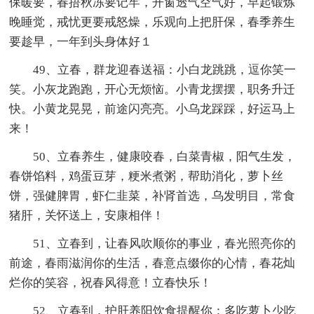
保暖要，春捂秋冻要记牢，开窗透气空气好，早起锻炼
晚睡觉，戒忧更要戒怒燥，乐观向上把肝保，春季养生
要趁早，一年到头身体好１
49、立春，群龙迎春送福：小白龙跳跳，逗你笑一
笑。小灰龙跑跑，开心无烦恼。小青龙摆摆，职务升迁
快。小黄龙晃晃，前途闪亮亮。小乌龙踩踩，好运马上
来！
50、立春养生，健康咬春，白菜青椒，阳气生发，
春饼馅料，鸡蛋豆芽，粳米煮粥，帮助消化，萝卜丝
饼，强健脾胃，虾仁韭菜，补肾首选，乌发明目，常食
猪肝，关怀送上，安康相伴！
51、立春到，让春风吹顺你的事业，春光照亮你的
前途，春雨滋润你的生活，春意点缀你的心情，春花灿
烂你的笑容，祝春风得意！立春快乐！
52、立春到，护肝养阳饮食提醒你：多吃萝卜少吃