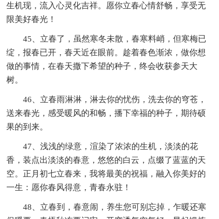
生机现，流入心灵化吉祥。愿你立春心情舒畅，享受无
限美好春光！
45、立春了，虽然寒冬未散，春寒料峭，但寒梅已
绽，报春已开，春天近在眼前。趁着春色渐浓，做你想
做的事情，在春天撒下希望的种子，终会收获参天大
树。
46、立春雨淋淋，淋去你的忧伤，洗去你的穹苍，
送来春光，感受暖风的和畅，播下幸福的种子，期待硕
果的到来。
47、浅浅的绿意，渲染了浓浓的生机，淡淡的花
香，装点出淡淡的春意，悠悠的白云，点缀了蓝蓝的天
空。正月初七立春来，我将最美的祝福，融入你美好的
一生：愿你春风得意，青春永驻！
48、立春到，春意闹，养生您可别忘掉，乍暖还寒