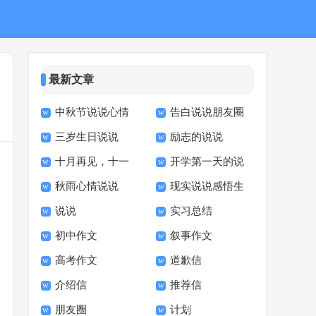
最新文章
中秋节说说心情
告白说说朋友圈
三岁生日说说
励志的说说
短语人生感悟
十月再见，十一
开学第一天的说
秋雨心情说说
现实说说感悟生
月你好说说
说朋友圈 女儿幼儿园
说说
实习总结
活短语
开学第一天朋友圈说
初中作文
叙事作文
说
高考作文
道歉信
介绍信
推荐信
朋友圈
计划