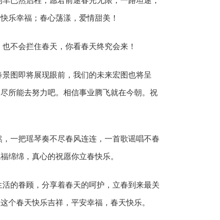
车已然启程，愿君前途春光无限，一路坦途；
，快乐幸福；春心荡漾，爱情甜美！
也不会拦住春天，你看春天终究会来！
景图即将展现眼前，我们的未来宏图也将呈
竭尽所能去努力吧。相信事业腾飞就在今朝。祝
，一把瑶琴奏不尽春风连连，一首歌谣唱不春
祝福绵绵，真心的祝愿你立春快乐。
活的眷顾，分享着春天的呵护，立春到来最关
在这个春天快乐吉祥，平安幸福，春天快乐。