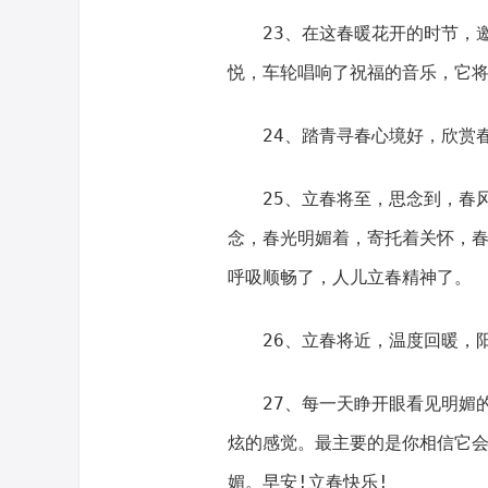
23、在这春暖花开的时节，邀
悦，车轮唱响了祝福的音乐，它
24、踏青寻春心境好，欣赏春
25、立春将至，思念到，春风
念，春光明媚着，寄托着关怀，
呼吸顺畅了，人儿立春精神了。
26、立春将近，温度回暖，阳
27、每一天睁开眼看见明媚的
炫的感觉。最主要的是你相信它
媚。早安!立春快乐!