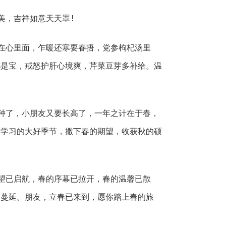
，吉祥如意天天罩!
心里面，乍暖还寒要春捂，党参枸杞汤里
都是宝，戒怒护肝心境爽，芹菜豆芽多补给。温
！
了，小朋友又要长高了，一年之计在于春，
力学习的大好季节，撒下春的期望，收获秋的硕
已启航，春的序幕已拉开，春的温馨已散
已蔓延。朋友，立春已来到，愿你踏上春的旅