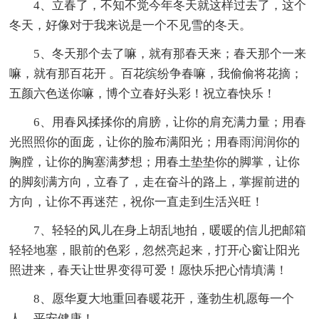
4、立春了，不知不觉今年冬天就这样过去了，这个
冬天，好像对于我来说是一个不见雪的冬天。
5、冬天那个去了嘛，就有那春天来；春天那个一来
嘛，就有那百花开 。百花缤纷争春嘛，我偷偷将花摘；
五颜六色送你嘛，博个立春好头彩！祝立春快乐！
6、用春风揉揉你的肩膀，让你的肩充满力量；用春
光照照你的面庞，让你的脸布满阳光；用春雨润润你的
胸膛，让你的胸塞满梦想；用春土垫垫你的脚掌，让你
的脚刻满方向，立春了，走在奋斗的路上，掌握前进的
方向，让你不再迷茫，祝你一直走到生活兴旺！
7、轻轻的风儿在身上胡乱地拍，暖暖的信儿把邮箱
轻轻地塞，眼前的色彩，忽然亮起来，打开心窗让阳光
照进来，春天让世界变得可爱！愿快乐把心情填满！
8、愿华夏大地重回春暖花开，蓬勃生机愿每一个
人，平安健康！