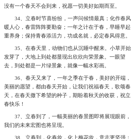
没有一个春天不会到来，祝愿一切美好如期而至。
34、立春时节喜纷纷，一声问候情最真；化作春风
暖人心，春雷阵阵要勤奋；一年之计在于春，早睡早起
重养身；保持青春添活力，功成名就，必定春风得意。
35、在春天里，动物们也从沉睡中醒来。小草开始
发芽了，大地上到处都显现出欣欣向荣景象。一眼望
去，到处都是一片绿景象，就像一幅水彩画。
36、春天又来了，一年之季在于春，美好的开端，
美丽的愿望，都由春天开始，让我们祝福春天，歌颂春
天，在春天撒下希望的种子，期盼着秋天的收获，祝立
春快乐！
37、立春到了，一幅美丽的春景图即将展现眼前，
我们的未来宏图也将呈现。
38、立春到，化春妆，化上梅花妆，意志更坚强；