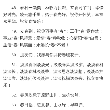
48、春种一颗粟，秋收万担粮。立春时节到，珍惜
好时光。凌云志千里，始于春光好。祝你开怀笑，幸福
永围绕。祝立春快乐！
49、立春到，祝你万事有“春”：工作“春”意盎然；
事业“春”风得意；爱情“春”种秋收；心情阳“春”白雪；
生活“春”风满面；永远长“春”不老！
50、朋友们，我愿与你共待春暖花开。
51、淡淡春阳淡淡光，淡淡春风淡淡凉。淡淡春柳
淡淡长，淡淡春桃淡淡香。淡淡思念淡淡想，淡淡牵挂
淡淡尝。淡淡问候淡淡讲，淡淡祝福送身旁。祝立春快
乐！
52、春风吹绿了原野山川，生机怏然。
53、春日临，暖意馨。山水绿，早燕归。