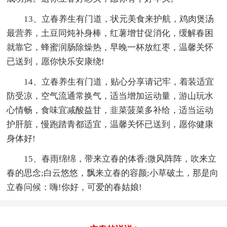
13、立春养生有门道，状元美食来护航，鸡肉煲汤
最营养，土豆同炖补身棒，红薯增甘促消化，缓解春困
就靠它，蜂蜜润肠除燥热，早晚一杯放红枣，温馨关怀
已送到，愿你快乐安康绕!
14、立春养生有门道，贴心分享请记牢，着装适宜
防受凉，空气流通常换气，适当增加运动量，游山玩水
心情畅，食味宜减酸益甘，韭菜菠菜多补给，适当运动
护肝脏，慢跑踏青都适宜，温馨关怀已送到，愿你健康
身体好!
15、春雨绵绵，带来立春的体香;微风阵阵，吹来立
春的思念;白云悠悠，飘来立春的容颜;小草破土，那是向
立春问候：嗨!你好，可爱的春姑娘!