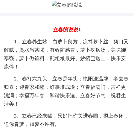
立春的说说1
1、立春养生妙，白萝卜良方，凉拌萝卜丝，爽口又
解腻，煲水当茶喝，有效防感冒，萝卜疙瘩汤，美味御
寒强，萝卜做馅料，配粗粮最好。妙招已送上，快乐安
康伴！
2、春打六九头，立春是年头；艳阳送温馨，冬去春
归喜；迎春家和睦，好事堆成垛；立春福满门，吉祥更
滋润；幸福万年春，和谐快乐追。立春好节气，祝君生
活美！
3、立春已经来临，只好把你关进春园，摁上春床，
送你春梦，噩梦不许有。