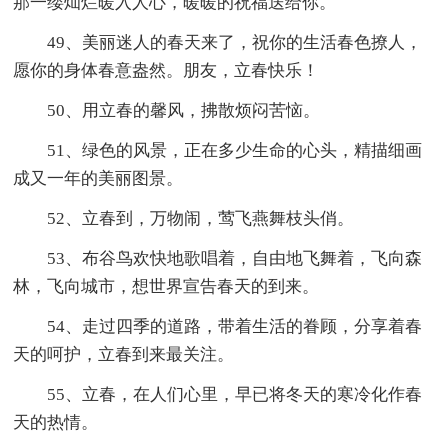
那一缕灿烂暖入人心，暖暖的祝福送给你。
49、美丽迷人的春天来了，祝你的生活春色撩人，
愿你的身体春意盎然。朋友，立春快乐！
50、用立春的馨风，拂散烦闷苦恼。
51、绿色的风景，正在多少生命的心头，精描细画
成又一年的美丽图景。
52、立春到，万物闹，莺飞燕舞枝头俏。
53、布谷鸟欢快地歌唱着，自由地飞舞着，飞向森
林，飞向城市，想世界宣告春天的到来。
54、走过四季的道路，带着生活的眷顾，分享着春
天的呵护，立春到来最关注。
55、立春，在人们心里，早已将冬天的寒冷化作春
天的热情。