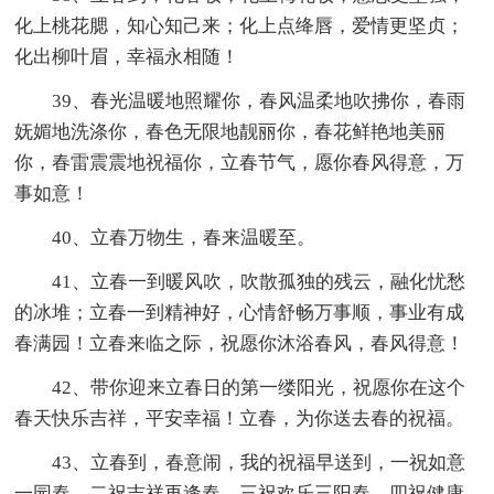
化上桃花腮，知心知己来；化上点绛唇，爱情更坚贞；
化出柳叶眉，幸福永相随！
39、春光温暖地照耀你，春风温柔地吹拂你，春雨
妩媚地洗涤你，春色无限地靓丽你，春花鲜艳地美丽
你，春雷震震地祝福你，立春节气，愿你春风得意，万
事如意！
40、立春万物生，春来温暖至。
41、立春一到暖风吹，吹散孤独的残云，融化忧愁
的冰堆；立春一到精神好，心情舒畅万事顺，事业有成
春满园！立春来临之际，祝愿你沐浴春风，春风得意！
42、带你迎来立春日的第一缕阳光，祝愿你在这个
春天快乐吉祥，平安幸福！立春，为你送去春的祝福。
43、立春到，春意闹，我的祝福早送到，一祝如意
一园春，二祝吉祥再逢春，三祝欢乐三阳春，四祝健康