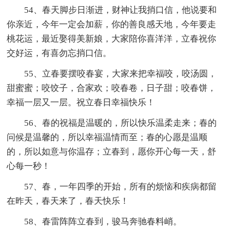
54、春天脚步日渐进，财神让我捎口信，他说要和
你亲近，今年一定会加薪，你的善良感天地，今年要走
桃花运，最近娶得美新娘，大家陪你喜洋洋，立春祝你
交好运，有喜勿忘捎口信。
55、立春要摆咬春宴，大家来把幸福咬，咬汤圆，
甜蜜蜜；咬饺子，合家欢；咬春卷，日子甜；咬春饼，
幸福一层又一层。祝立春日幸福快乐！
56、春的祝福是温暖的，所以快乐温柔走来；春的
问候是温馨的，所以幸福温情而至；春的心愿是温顺
的，所以如意与你温存；立春到，愿你开心每一天，舒
心每一秒！
57、春，一年四季的开始，所有的烦恼和疾病都留
在昨天，春天来了，春天快乐！
58、春雷阵阵立春到，骏马奔驰春料峭。