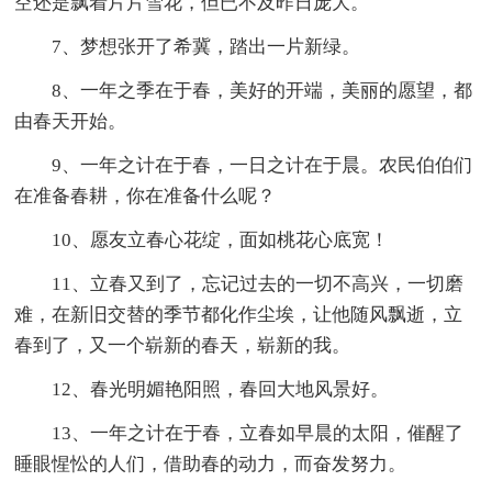
空还是飘着片片雪花，但已不及昨日庞大。
7、梦想张开了希冀，踏出一片新绿。
8、一年之季在于春，美好的开端，美丽的愿望，都
由春天开始。
9、一年之计在于春，一日之计在于晨。农民伯伯们
在准备春耕，你在准备什么呢？
10、愿友立春心花绽，面如桃花心底宽！
11、立春又到了，忘记过去的一切不高兴，一切磨
难，在新旧交替的季节都化作尘埃，让他随风飘逝，立
春到了，又一个崭新的春天，崭新的我。
12、春光明媚艳阳照，春回大地风景好。
13、一年之计在于春，立春如早晨的太阳，催醒了
睡眼惺忪的人们，借助春的动力，而奋发努力。