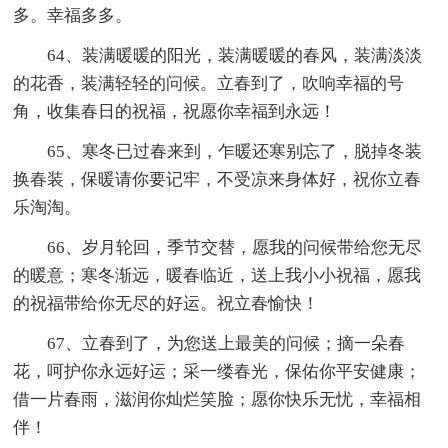
多。幸福多多。
64、装满暖暖的阳光，装满暖暖的春风，装满淡淡
的花香，装满轻轻的问候。立春到了，吹响幸福的号
角，收集春日的祝福，祝愿你幸福到永远！
65、寒冬已过春来到，乍暖还寒别忘了，脱掉冬装
换春装，保暖请你要记牢，不受凉来身体好，祝你立春
乐淘淘。
66、岁月轮回，季节交替，愿我的问候带给您无尽
的暖意；寒冬渐远，暖春临近，送上我小小祝福，愿我
的祝福带给你无尽的好运。祝立春愉快！
67、立春到了，为您送上最美的问候；摘一朵春
花，呵护你永远好运；采一缕春光，保佑你平安健康；
借一片春雨，滋润你灿烂笑脸；愿你快乐无忧，幸福相
伴！