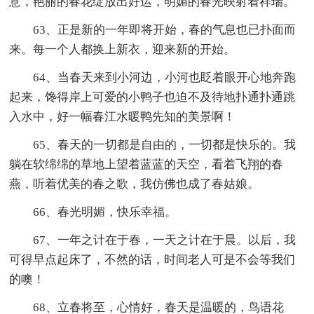
意，艳丽的春花绽放出好运，明媚的春光映射着祥瑞。
63、正是新的一年即将开始，春的气息也已扑面而
来。每一个人都换上新衣，迎来新的开始。
64、当春天来到小河边，小河也眨着眼开心地奔跑
起来，馋得岸上可爱的小鸭子也迫不及待地扑通扑通跳
入水中，好一幅春江水暖鸭先知的美景啊！
65、春天的一切都是自由的，一切都是快乐的。我
躺在软绵绵的草地上望着蓝蓝的天空，看着飞翔的春
燕，听着优美的春之歌，我仿佛也成了春姑娘。
66、春光明媚，快乐幸福。
67、一年之计在于春，一天之计在于晨。以后，我
可得早点起床了，不然的话，时间老人可是不会等我们
的噢！
68、立春将至，心情好，春天是温暖的，鸟语花