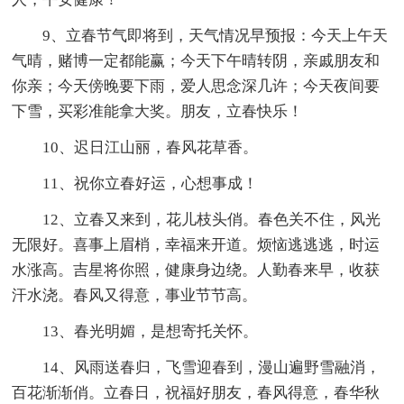
9、立春节气即将到，天气情况早预报：今天上午天
气晴，赌博一定都能赢；今天下午晴转阴，亲戚朋友和
你亲；今天傍晚要下雨，爱人思念深几许；今天夜间要
下雪，买彩准能拿大奖。朋友，立春快乐！
10、迟日江山丽，春风花草香。
11、祝你立春好运，心想事成！
12、立春又来到，花儿枝头俏。春色关不住，风光
无限好。喜事上眉梢，幸福来开道。烦恼逃逃逃，时运
水涨高。吉星将你照，健康身边绕。人勤春来早，收获
汗水浇。春风又得意，事业节节高。
13、春光明媚，是想寄托关怀。
14、风雨送春归，飞雪迎春到，漫山遍野雪融消，
百花渐渐俏。立春日，祝福好朋友，春风得意，春华秋