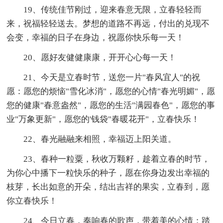
19、传统佳节刚过，迎来春意无限，立春轻轻而
来，祝福轻轻送去。梦想的道路不再远，付出的兑现不
会变，幸福的日子在身边，祝愿你快乐每一天！
20、愿好友健健康康，开开心心每一天！
21、今天是立春时节，送您一片"春风宜人"的祝
愿：愿您的烦恼"雪化冰消"，愿您的心情"春光明媚"，愿
您的健康"春意盎然"，愿您的生活"满园春色"，愿您的事
业"万象更新"，愿您的'钱袋"春暖花开"，立春快乐！
22、春光融融来相照，幸福迈上阳关道。
23、春种一粒粟，秋收万颗籽，趁着立春的时节，
为你心中播下一粒快乐的种子，愿在你身边发出幸福的
枝芽，长出如意的开朵，结出吉祥的果实，立春到，愿
你立春快乐！
24、今日立春，奏响春的歌声，带着美的心情；踏