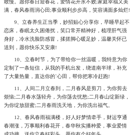
敢慢。愿你春日迎春花，爱情花开永不败;家庭幸福又美
满，春风春雨润心田;事业顺利步步高，笑容满面多灿烂!
9、立春养生正当季，妙招贴心分享你，早睡早起不
恋床，春眠太久困倦扰，笑口常开精神好，梳理肝气强
身好，冷水洗脸防感冒，揉搓脚心暖足妙，温馨关怀已
送到，愿你快乐又安康!
10、立春时节，为了带给你一丝温暖，我特意为你
定制了一条短信，从我的手机出发，绕道南半球，补充
了大量热量，直达你的`心田，帮你把寒冷赶跑!
11、人间二月立春到，二月春风是剪刀，为你剪去
烦恼;二月春水荡轻舟，为你荡去忧愁;二月春山绽新绿，
为你绽放甜蜜;二月春雨洗天地，为你洗出福气。
12、春风春雨福满楼，好人好梦情牵手，财运亨通
春潮涨，万事顺利春花开，春华秋实播种爱，事业爱情
成功摘。送你立春好彩头，愿你有个好年头。