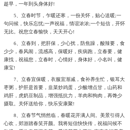
趁早，一年到头身体好!
5、立春时节，乍暖还寒，一份关怀，贴心送暖;一
句问候，快乐忘忧;一声祝福，情谊浓浓;一个短信，开怀
无比。祝您立春愉快，天天开心!
6、立春到，把肝保，少心扰，防焦躁，酸辣要，食
少少，春风闹，流感高，保暖好，疾病跑，立春要，健
康找，祝福您，立春时，心情好，身体好，小名叫，健
康宝!
7、立春宜保暖，衣服宜渐减，食补养生忙，银耳大
枣粥，护肝是首要，韭菜炒鸡蛋，少酸增点甘，山药和
鸡肝，虎奶豆制品，增强抵抗力，羊肉和狗肉，再馋少
摄取。关怀送给你，快乐安康聚!
8、立春节气悄然临，春暖花开满人间。美景引得人
心欢，郊游踏春笑开颜。我将短信快快传，祝福问候不