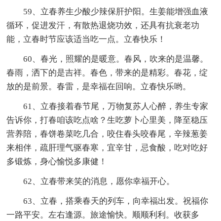
59、立春养生少酸少辣保肝护阳。生姜能增强血液
循环，促进发汗，有散热退烧功效，还具有抗衰老功
能，立春时节应该适当吃一点。立春快乐！
60、春光，照耀的是暖意。春风，吹来的是温馨。
春雨，洒下的是吉祥。春色，带来的是精彩。春花，绽
放的是前景。春雷，是幸福在回响。立春快乐哟。
61、立春接着春节尾，万物复苏人心醉，养生专家
告诉你，打春咱该吃点啥？生吃萝卜心里美，降至稳压
营养陪，春饼卷菜吃几合，咬住春头咬春尾，辛辣葱姜
来相伴，疏肝理气驱春寒，宜辛甘，忌食酸，吃对吃好
多锻炼，身心愉悦多康健！
62、立春带来笑的消息，愿你幸福开心。
63、立春，搭乘春天的列车，向幸福出发。祝福你
一路平安。左右逢源。旅途愉快。顺顺利利。收获多