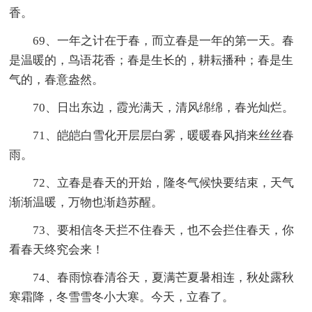
香。
69、一年之计在于春，而立春是一年的第一天。春
是温暖的，鸟语花香；春是生长的，耕耘播种；春是生
气的，春意盎然。
70、日出东边，霞光满天，清风绵绵，春光灿烂。
71、皑皑白雪化开层层白雾，暖暖春风捎来丝丝春
雨。
72、立春是春天的开始，隆冬气候快要结束，天气
渐渐温暖，万物也渐趋苏醒。
73、要相信冬天拦不住春天，也不会拦住春天，你
看春天终究会来！
74、春雨惊春清谷天，夏满芒夏暑相连，秋处露秋
寒霜降，冬雪雪冬小大寒。今天，立春了。