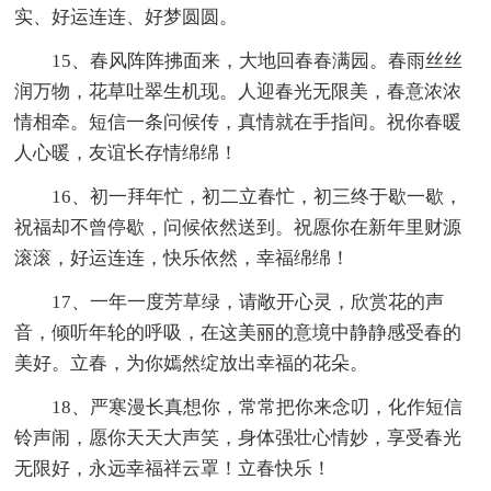
实、好运连连、好梦圆圆。
15、春风阵阵拂面来，大地回春春满园。春雨丝丝
润万物，花草吐翠生机现。人迎春光无限美，春意浓浓
情相牵。短信一条问候传，真情就在手指间。祝你春暖
人心暖，友谊长存情绵绵！
16、初一拜年忙，初二立春忙，初三终于歇一歇，
祝福却不曾停歇，问候依然送到。祝愿你在新年里财源
滚滚，好运连连，快乐依然，幸福绵绵！
17、一年一度芳草绿，请敞开心灵，欣赏花的声
音，倾听年轮的呼吸，在这美丽的意境中静静感受春的
美好。立春，为你嫣然绽放出幸福的花朵。
18、严寒漫长真想你，常常把你来念叨，化作短信
铃声闹，愿你天天大声笑，身体强壮心情妙，享受春光
无限好，永远幸福祥云罩！立春快乐！