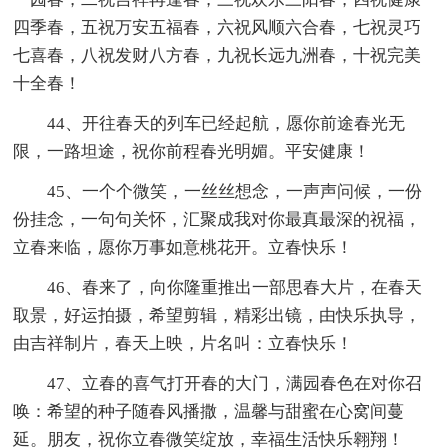
四季春，五祝万安五福春，六祝风顺六合春，七祝灵巧
七喜春，八祝发财八方春，九祝长远九洲春，十祝完美
十全春！
44、开往春天的列车已经起航，愿你前途春光无
限，一路坦途，祝你前程春光明媚。平安健康！
45、一个个微笑，一丝丝想念，一声声问候，一份
份挂念，一句句关怀，汇聚成我对你最真最深的祝福，
立春来临，愿你万事如意桃花开。立春快乐！
46、春来了，向你隆重推出一部思春大片，在春天
取景，好运拍摄，希望剪辑，精彩出镜，由快乐执导，
由吉祥制片，春天上映，片名叫：立春快乐！
47、立春的喜气打开春的大门，满园春色在对你召
唤：希望的种子随春风播撒，温馨与甜蜜在心窝间蔓
延。朋友，祝你立春微笑绽放，幸福生活快乐翱翔！