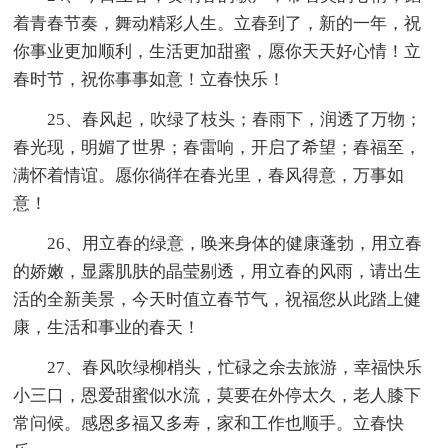
着青春节奏，舞动精彩人生。立春到了，新的一年，祝
你事业更加顺利，生活更加甜蜜，愿你天天好心情！立
春时节，祝你事事如意！立春快乐！
25、春风起，吹绿了枝头；春雨下，润透了万物；
春光现，明媚了世界；春雷响，开启了希望；春福至，
满怀着情谊。愿你徜徉在春光里，春风得意，万事如
意！
26、用立春的绿意，唤来身体的健康蓬勃，用立春
的娇嫩，显露肌肤的晶莹剔透，用立春的风雨，请出生
活的全新美景，今天时值立春节气，祝福您从此踏上健
康，生活和事业的春天！
27、春风吹绿柳梢头，忙碌之余去旅游，幸福快乐
小三口，恩爱甜蜜似水流，莫要在外停太久，老人膝下
常问候。感恩多福又多寿，家和工作也顺手。立春快