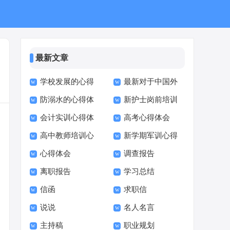
最新文章
学校发展的心得
最新对于中国外
防溺水的心得体
新护士岗前培训
体会
交心得体会
会计实训心得体
高考心得体会
会
心得体会
高中教师培训心
新学期军训心得
会
心得体会
调查报告
得体会
体会
离职报告
学习总结
信函
求职信
说说
名人名言
主持稿
职业规划