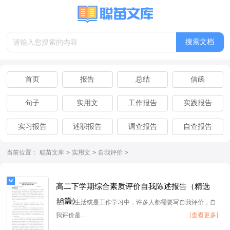
搜索文档
首页
报告
总结
信函
句子
实用文
工作报告
实践报告
实习报告
述职报告
调查报告
自查报告
离职报告
辞职报告
当前位置：
聪苗文库
>
实用文
>
自我评价
>
高二下学期综合素质评价自我陈述报告（精选
18篇）
在日常生活或是工作学习中，许多人都需要写自我评价，自
我评价是...
[查看更多]