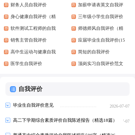
财务人员自我评价
加薪申请表英文自我评
荐
荐
身心健康自我评价（精
价范文
三年级小学生自我评价
荐
荐
选15篇）
软件测试工程师的自我
（精选10篇）
师德师风自我评价（精
荐
荐
评价（精选12篇）
销售主管自我评价
选14篇）
应届毕业生自我评价(15
荐
荐
高中生运动与健康自我
篇)
简短的自我评价
荐
荐
评价10篇
医学生自我评价
顶岗实习自我评价范文
荐
荐
自我评价
毕业生自我评价意见
2026-07-07
高二下学期综合素质评价自我陈述报告（精选18篇）
2026-07-07