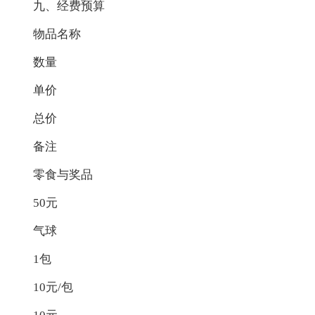
九、经费预算
物品名称
数量
单价
总价
备注
零食与奖品
50元
气球
1包
10元/包